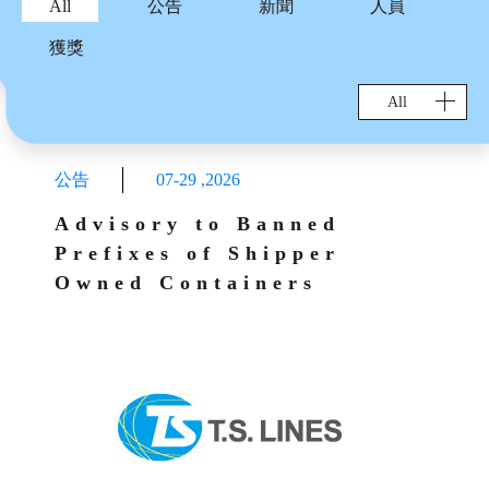
All
公告
新聞
人員
獲獎
獲獎
船期查詢
All
台灣地區船期下載
貨櫃動態
船舶訊息
貨櫃追蹤
出口服務
公告
07-29
,
2026
服務航線
台灣地區海掛呼號下載
進口服務
Advisory to Banned
實際到港日查詢
台灣地區出口匯率/發單下載
Prefixes of Shipper
台灣地區進口匯率下載
船期查詢
電子商務
Owned Containers
電放查詢
進口小提單繳費查詢
Trans-Pacific and Mexico Services
VGM MAINTAIN
表單下載
貨櫃延滯查詢
貨櫃延滯查詢
BL RELEASE TRACING
各類申請書下載
貨櫃延滯費率查詢
危險品資訊
貨櫃延滯費率查詢
BOOKING RELEASE ORDER
航次匯率查詢
危險品匿報公告
航次匯率查詢
其他資訊
E BOOKING
危險品禁收清單
貨櫃資訊
Local Tariff download