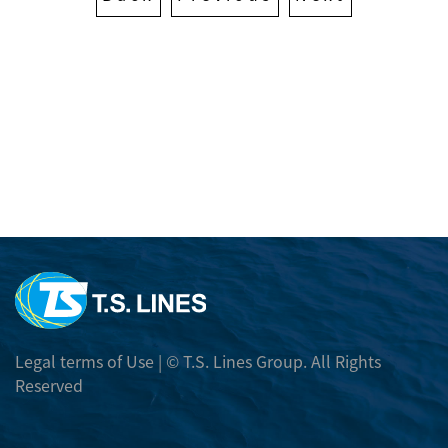
採用情報
スケジュール
受賞歴
国内本船動静
TRACK AND TRACE
月間スケジュール
カーゴトラッキング
輸出
Daily Movement
CY OPEN/CUT情報
本船スケジュール検索
輸入
輸出諸チャージ
Port To Port Schedule
輸入諸チャージ
E-コマース
本船 EXCHANGE RATE
航路マップ
フリータイム
BOOKING RELEASE ORDER
Telex Release
各種フォーマット
Trans-Pacific and Mexico Services
DEM/DET レート
E BOOKING
Free Days Inquiry
フォーマットダウンロード
本船 EXCHANGE RATE
危険品情報
Legal terms of Use
| © T.S. Lines Group. All Rights
E BOOKING マニュアル
DEM/DET Inquiry
Reserved
危険品の取扱いについて
Carbon Emission Calculator
その他
DG PROHIBITED LIST
SURCHARGE INQUIRY
振込先