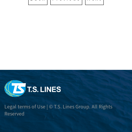
採用情報
スケジュール
受賞歴
国内本船動静
TRACK AND TRACE
月間スケジュール
カーゴトラッキング
輸出
Daily Movement
CY OPEN/CUT情報
本船スケジュール検索
輸入
輸出諸チャージ
Port To Port Schedule
輸入諸チャージ
E-コマース
本船 EXCHANGE RATE
航路マップ
フリータイム
BOOKING RELEASE ORDER
Telex Release
各種フォーマット
Trans-Pacific and Mexico Services
DEM/DET レート
E BOOKING
Free Days Inquiry
フォーマットダウンロード
本船 EXCHANGE RATE
危険品情報
Legal terms of Use
| © T.S. Lines Group. All Rights
E BOOKING マニュアル
DEM/DET Inquiry
Reserved
危険品の取扱いについて
Carbon Emission Calculator
その他
DG PROHIBITED LIST
SURCHARGE INQUIRY
振込先