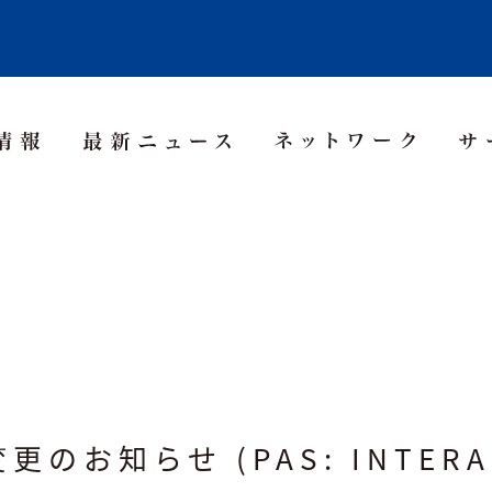
Asia Pacific
Middle East
Korea
sia
Thailand
お知らせ (PAS: INTERASI