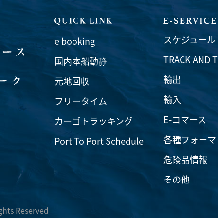
スケジュール
e booking
TRACK AND 
国内本船動静
輸出
元地回収
輸入
フリータイム
E-コマース
カーゴトラッキング
各種フォーマ
Port To Port Schedule
危険品情報
その他
ights Reserved