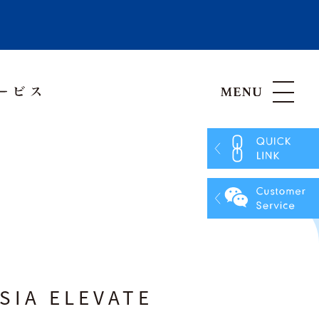
Hong Kong, China
Vietnam
A ELEVATE