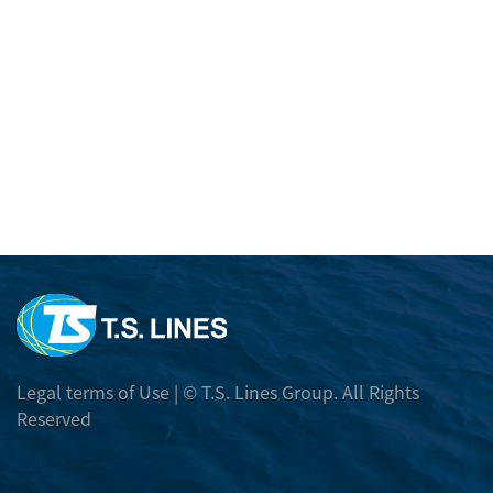
採用情報
スケジュール
受賞歴
国内本船動静
TRACK AND TRACE
月間スケジュール
カーゴトラッキング
輸出
Daily Movement
CY OPEN/CUT情報
本船スケジュール検索
輸入
輸出諸チャージ
Port To Port Schedule
輸入諸チャージ
E-コマース
本船 EXCHANGE RATE
航路マップ
フリータイム
BOOKING RELEASE ORDER
Telex Release
各種フォーマット
Trans-Pacific and Mexico Services
DEM/DET レート
E BOOKING
Free Days Inquiry
フォーマットダウンロード
Legal terms of Use
| © T.S. Lines Group. All Rights
本船 EXCHANGE RATE
危険品情報
E BOOKING マニュアル
Reserved
DEM/DET Inquiry
危険品の取扱いについて
Carbon Emission Calculator
その他
DG PROHIBITED LIST
SURCHARGE INQUIRY
振込先