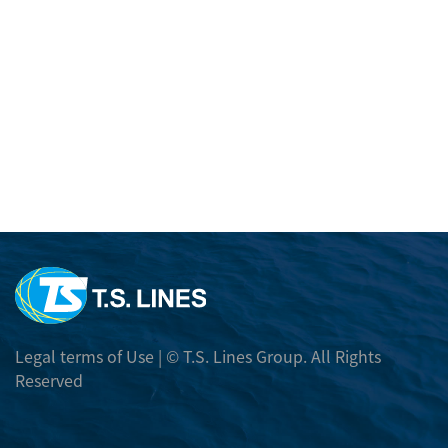
採用情報
スケジュール
受賞歴
国内本船動静
TRACK AND TRACE
月間スケジュール
カーゴトラッキング
輸出
Daily Movement
CY OPEN/CUT情報
本船スケジュール検索
輸入
輸出諸チャージ
Port To Port Schedule
輸入諸チャージ
E-コマース
本船 EXCHANGE RATE
航路マップ
フリータイム
BOOKING RELEASE ORDER
Telex Release
各種フォーマット
Trans-Pacific and Mexico Services
DEM/DET レート
E BOOKING
Free Days Inquiry
フォーマットダウンロード
Legal terms of Use
| © T.S. Lines Group. All Rights
本船 EXCHANGE RATE
危険品情報
E BOOKING マニュアル
Reserved
DEM/DET Inquiry
危険品の取扱いについて
Carbon Emission Calculator
その他
DG PROHIBITED LIST
SURCHARGE INQUIRY
振込先