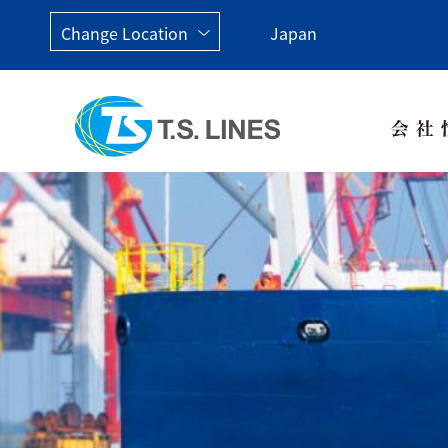
Change Location
Japan
Taiwan, China
Japan
China
Malay