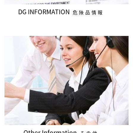
DG INFORMATION
危険品情報
Other Information