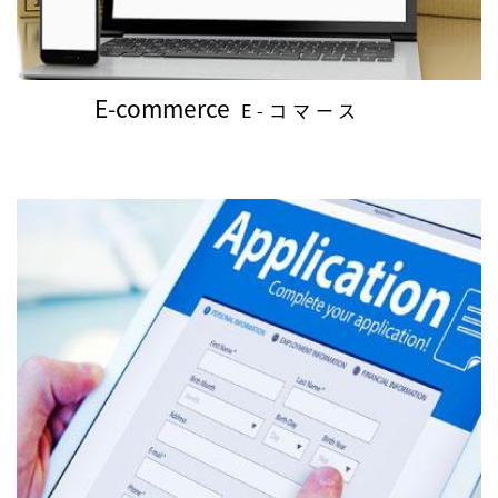
E-commerce
E-コマース