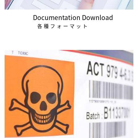
Documentation Download
各種フォーマット